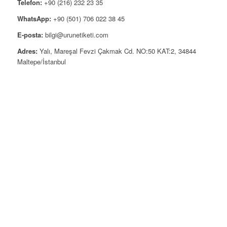
Telefon:
+90 (216) 232 23 35
WhatsApp:
+90 (501) 706 022 38 45
E-posta:
bilgi@urunetiketi.com
Adres:
Yalı, Mareşal Fevzi Çakmak Cd. NO:50 KAT:2, 34844
Maltepe/İstanbul