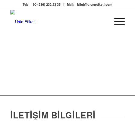
Tel:
+90 (216) 232 23 35
| Mail:
bilgi@urunetiketi.com
İLETIŞIM
Ürün Etiketi Türkiye’nin Etiketçisi ile İletişimde
Kalın.
İLETIŞIM BILGILERI