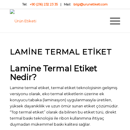
Tel:
+90 (216) 232 23 35
| Mail:
bilgi@urunetiketi.com
LAMINE TERMAL ETIKET
Lamine Termal Etiket
Nedir?
Lamine termal etiket, termal etiket teknolojisinin gelişmiş
versiyonu olarak, eko termal etiketlerin üzerine ek
koruyucu tabaka (laminasyon) uygulanmasıyla üretilen,
yüksek dayanıklılık ve uzun ömür sunan etiket çözümüdür.
“Top termal etiket” olarak da bilinen bu etiket türü, direkt
termal baskı teknolojisi ile ribon kullanımına ihtiyaç
duymadan mükemmel baskı kalitesi sağlar.