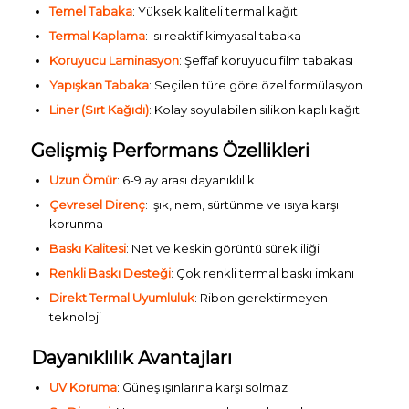
Temel Tabaka
: Yüksek kaliteli termal kağıt
Termal Kaplama
: Isı reaktif kimyasal tabaka
Koruyucu Laminasyon
: Şeffaf koruyucu film tabakası
Yapışkan Tabaka
: Seçilen türe göre özel formülasyon
Liner (Sırt Kağıdı)
: Kolay soyulabilen silikon kaplı kağıt
Gelişmiş Performans Özellikleri
Uzun Ömür
: 6-9 ay arası dayanıklılık
Çevresel Direnç
: Işık, nem, sürtünme ve ısıya karşı
korunma
Baskı Kalitesi
: Net ve keskin görüntü sürekliliği
Renkli Baskı Desteği
: Çok renkli termal baskı imkanı
Direkt Termal Uyumluluk
: Ribon gerektirmeyen
teknoloji
Dayanıklılık Avantajları
UV Koruma
: Güneş ışınlarına karşı solmaz