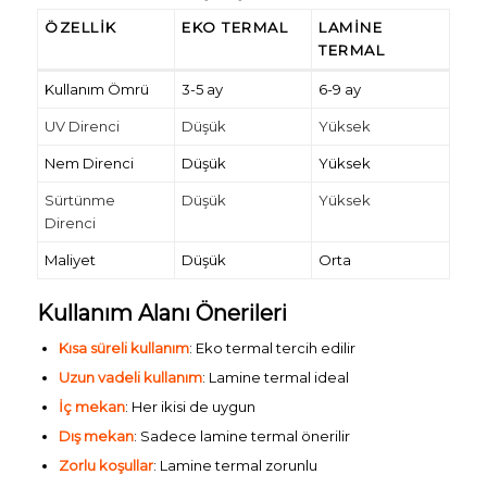
ÖZELLIK
EKO TERMAL
LAMINE
TERMAL
Kullanım Ömrü
3-5 ay
6-9 ay
UV Direnci
Düşük
Yüksek
Nem Direnci
Düşük
Yüksek
Sürtünme
Düşük
Yüksek
Direnci
Maliyet
Düşük
Orta
Kullanım Alanı Önerileri
Kısa süreli kullanım
: Eko termal tercih edilir
Uzun vadeli kullanım
: Lamine termal ideal
İç mekan
: Her ikisi de uygun
Dış mekan
: Sadece lamine termal önerilir
Zorlu koşullar
: Lamine termal zorunlu