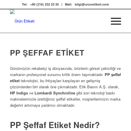
Tel:
+90 (216) 232 23 35
| Mail:
bilgi@urunetiketi.com
PP ŞEFFAF ETIKET
Günümüzün rekabetçi iş dünyasında, ürünlerin görsel çekiciliği ve
markanın profesyonel sunumu kritik önem taşımaktadır.
PP şeffaf
etiket
teknolojisi, bu ihtiyaçları karşılayan en gelişmiş
çözümlerden biri olarak öne çıkmaktadır. Etik Basım A.Ş. olarak,
HP Indigo
ve
Lombardi Synchroline
gibi son teknoloji baskı
makinelerimizle ürettiğimiz şeffaf etiketler, müşterilerimizin marka
değerini artırmaya yardımcı olmaktadır.
PP Şeffaf Etiket Nedir?