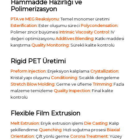
Hammadde Hazırlığı ve
Polimerizasyon
PTA ve MEG Reaksiyonu:
Temel monomer üretimi
Esterification:
Ester oluşumu süreci
Polycondensation:
Polimer zincir büyümesi
Intrinsic Viscosity Control:
IV
değeri optimizasyonu
Additives Blending:
Katkı maddesi
karıştırma
Quality Monitoring:
Sürekli kalite kontrolü
Rigid PET Üretimi
Preform Injection:
Enjeksiyon kalıplama
Crystallization:
Kristal yapı oluşumu
Conditioning:
Sıcaklık dengeleme
Stretch Blow Molding:
Germe ve üfleme
Trimming:
Fazla
malzeme temizleme
Quality Inspection:
Final kalite
kontrolü
Flexible Film Extrusion
Melt Extrusion:
Eriyik extrusion işlemi
Die Casting:
Kalıp
şekillendirme
Quenching:
Hızlı soğutma prosesi
Biaxial
Orientation:
Çift yönlü germe
Corona Treatment:
Yüzey