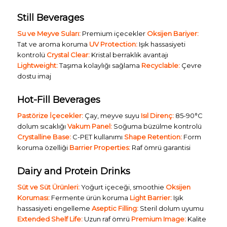
Still Beverages
Su ve Meyve Suları:
Premium içecekler
Oksijen Bariyer:
Tat ve aroma koruma
UV Protection:
Işık hassasiyeti
kontrolü
Crystal Clear:
Kristal berraklık avantajı
Lightweight:
Taşıma kolaylığı sağlama
Recyclable:
Çevre
dostu imaj
Hot-Fill Beverages
Pastörize İçecekler:
Çay, meyve suyu
Isıl Direnç:
85-90°C
dolum sıcaklığı
Vakum Panel:
Soğuma büzülme kontrolü
Crystalline Base:
C-PET kullanımı
Shape Retention:
Form
koruma özelliği
Barrier Properties:
Raf ömrü garantisi
Dairy and Protein Drinks
Süt ve Süt Ürünleri:
Yoğurt içeceği, smoothie
Oksijen
Koruması:
Fermente ürün koruma
Light Barrier:
Işık
hassasiyeti engelleme
Aseptic Filling:
Steril dolum uyumu
Extended Shelf Life:
Uzun raf ömrü
Premium Image:
Kalite