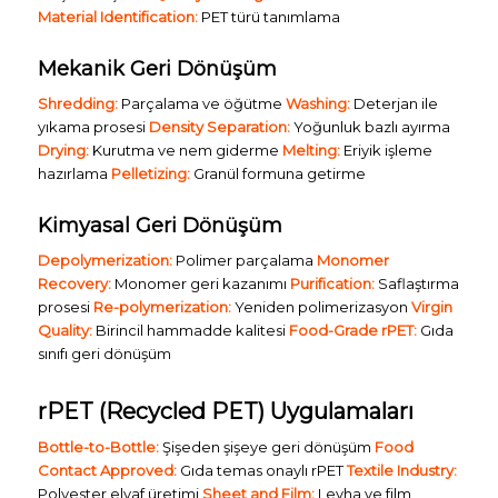
Material Identification:
PET türü tanımlama
Mekanik Geri Dönüşüm
Shredding:
Parçalama ve öğütme
Washing:
Deterjan ile
yıkama prosesi
Density Separation:
Yoğunluk bazlı ayırma
Drying:
Kurutma ve nem giderme
Melting:
Eriyik işleme
hazırlama
Pelletizing:
Granül formuna getirme
Kimyasal Geri Dönüşüm
Depolymerization:
Polimer parçalama
Monomer
Recovery:
Monomer geri kazanımı
Purification:
Saflaştırma
prosesi
Re-polymerization:
Yeniden polimerizasyon
Virgin
Quality:
Birincil hammadde kalitesi
Food-Grade rPET:
Gıda
sınıfı geri dönüşüm
rPET (Recycled PET) Uygulamaları
Bottle-to-Bottle:
Şişeden şişeye geri dönüşüm
Food
Contact Approved:
Gıda temas onaylı rPET
Textile Industry:
Polyester elyaf üretimi
Sheet and Film:
Levha ve film