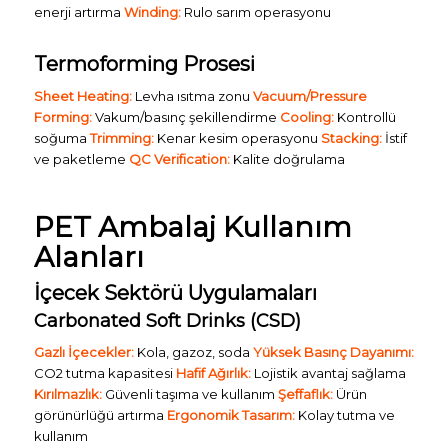
enerji artırma
Winding:
Rulo sarım operasyonu
Termoforming Prosesi
Sheet Heating:
Levha ısıtma zonu
Vacuum/Pressure
Forming:
Vakum/basınç şekillendirme
Cooling:
Kontrollü
soğuma
Trimming:
Kenar kesim operasyonu
Stacking:
İstif
ve paketleme
QC Verification:
Kalite doğrulama
PET Ambalaj Kullanım
Alanları
İçecek Sektörü Uygulamaları
Carbonated Soft Drinks (CSD)
Gazlı İçecekler:
Kola, gazoz, soda
Yüksek Basınç Dayanımı:
CO2 tutma kapasitesi
Hafif Ağırlık:
Lojistik avantaj sağlama
Kırılmazlık:
Güvenli taşıma ve kullanım
Şeffaflık:
Ürün
görünürlüğü artırma
Ergonomik Tasarım:
Kolay tutma ve
kullanım