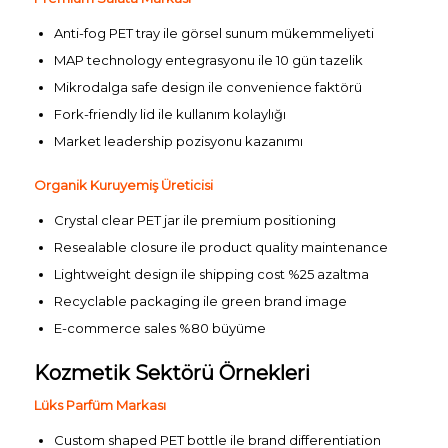
Anti-fog PET tray ile görsel sunum mükemmeliyeti
MAP technology entegrasyonu ile 10 gün tazelik
Mikrodalga safe design ile convenience faktörü
Fork-friendly lid ile kullanım kolaylığı
Market leadership pozisyonu kazanımı
Organik Kuruyemiş Üreticisi
Crystal clear PET jar ile premium positioning
Resealable closure ile product quality maintenance
Lightweight design ile shipping cost %25 azaltma
Recyclable packaging ile green brand image
E-commerce sales %80 büyüme
Kozmetik Sektörü Örnekleri
Lüks Parfüm Markası
Custom shaped PET bottle ile brand differentiation