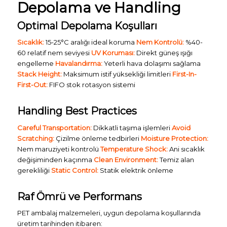
Depolama ve Handling
Optimal Depolama Koşulları
Sıcaklık:
15-25°C aralığı ideal koruma
Nem Kontrolü:
%40-
60 relatif nem seviyesi
UV Koruması:
Direkt güneş ışığı
engelleme
Havalandırma:
Yeterli hava dolaşımı sağlama
Stack Height:
Maksimum istif yüksekliği limitleri
First-In-
First-Out:
FIFO stok rotasyon sistemi
Handling Best Practices
Careful Transportation:
Dikkatli taşıma işlemleri
Avoid
Scratching:
Çizilme önleme tedbirleri
Moisture Protection:
Nem maruziyeti kontrolü
Temperature Shock:
Ani sıcaklık
değişiminden kaçınma
Clean Environment:
Temiz alan
gerekliliği
Static Control:
Statik elektrik önleme
Raf Ömrü ve Performans
PET ambalaj malzemeleri, uygun depolama koşullarında
üretim tarihinden itibaren: