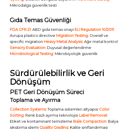
Mikrodalga güvenlik testi
Gıda Temas Güvenliği
FDA CFR 21:
ABD gıda temas onayı
EU Regulation 10/2011:
Avrupa plastics directive
Migration Testing:
Overall ve
specific migration
Heavy Metal Analysis:
Ağır metal kontrol
Sensory Evaluation:
Duyusal değerlendirme
Microbiological Testing:
Mikrobiyolojik güvenlik
Sürdürülebilirlik ve Geri
Dönüşüm
PET Geri Dönüşüm Süreci
Toplama ve Ayırma
Collection Systems:
Toplama sistemleri altyapısı
Color
Sorting:
Renk bazlı ayırma teknolojisi
Label Removal:
Etiket ve kontaminant temizleme
Bale Compaction:
Balya
sıkıştırma işlemi
Quality Grading:
Kalite sınıflandırması