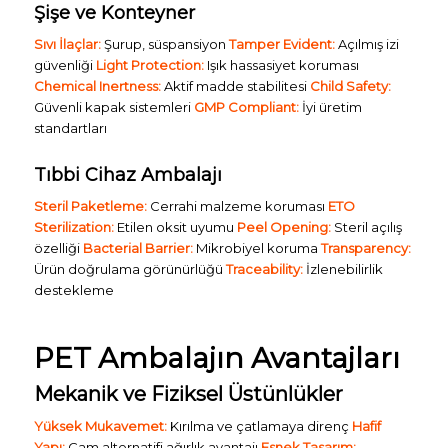
Şişe ve Konteyner
Sıvı İlaçlar:
Şurup, süspansiyon
Tamper Evident:
Açılmış izi
güvenliği
Light Protection:
Işık hassasiyet koruması
Chemical Inertness:
Aktif madde stabilitesi
Child Safety:
Güvenli kapak sistemleri
GMP Compliant:
İyi üretim
standartları
Tıbbi Cihaz Ambalajı
Steril Paketleme:
Cerrahi malzeme koruması
ETO
Sterilization:
Etilen oksit uyumu
Peel Opening:
Steril açılış
özelliği
Bacterial Barrier:
Mikrobiyel koruma
Transparency:
Ürün doğrulama görünürlüğü
Traceability:
İzlenebilirlik
destekleme
PET Ambalajın Avantajları
Mekanik ve Fiziksel Üstünlükler
Yüksek Mukavemet:
Kırılma ve çatlamaya direnç
Hafif
Yapı:
Cam alternatifi ağırlık avantajı
Esnek Tasarım: