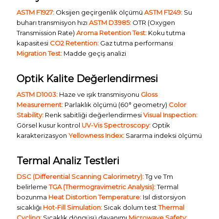
ASTM F1927:
Oksijen geçirgenlik ölçümü
ASTM F1249:
Su
buharı transmisyon hızı
ASTM D3985:
OTR (Oxygen
Transmission Rate)
Aroma Retention Test:
Koku tutma
kapasitesi
CO2 Retention:
Gaz tutma performansı
Migration Test:
Madde geçiş analizi
Optik Kalite Değerlendirmesi
ASTM D1003:
Haze ve ışık transmisyonu
Gloss
Measurement:
Parlaklık ölçümü (60° geometry)
Color
Stability:
Renk sabitliği değerlendirmesi
Visual Inspection:
Görsel kusur kontrol
UV-Vis Spectroscopy:
Optik
karakterizasyon
Yellowness Index:
Sararma indeksi ölçümü
Termal Analiz Testleri
DSC (Differential Scanning Calorimetry):
Tg ve Tm
belirleme
TGA (Thermogravimetric Analysis):
Termal
bozunma
Heat Distortion Temperature:
Isıl distorsiyon
sıcaklığı
Hot-Fill Simulation:
Sıcak dolum test
Thermal
Cycling:
Sıcaklık döngüsü dayanımı
Microwave Safety: