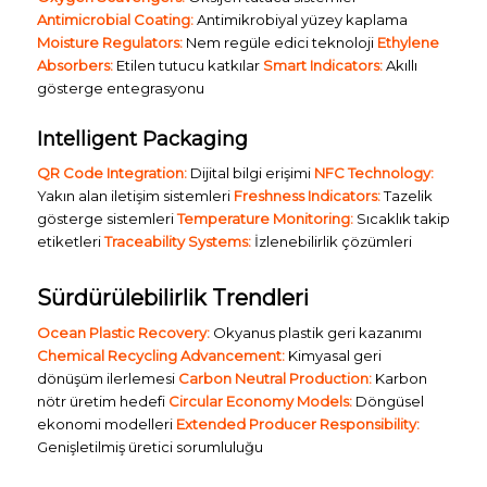
Antimicrobial Coating:
Antimikrobiyal yüzey kaplama
Moisture Regulators:
Nem regüle edici teknoloji
Ethylene
Absorbers:
Etilen tutucu katkılar
Smart Indicators:
Akıllı
gösterge entegrasyonu
Intelligent Packaging
QR Code Integration:
Dijital bilgi erişimi
NFC Technology:
Yakın alan iletişim sistemleri
Freshness Indicators:
Tazelik
gösterge sistemleri
Temperature Monitoring:
Sıcaklık takip
etiketleri
Traceability Systems:
İzlenebilirlik çözümleri
Sürdürülebilirlik Trendleri
Ocean Plastic Recovery:
Okyanus plastik geri kazanımı
Chemical Recycling Advancement:
Kimyasal geri
dönüşüm ilerlemesi
Carbon Neutral Production:
Karbon
nötr üretim hedefi
Circular Economy Models:
Döngüsel
ekonomi modelleri
Extended Producer Responsibility:
Genişletilmiş üretici sorumluluğu