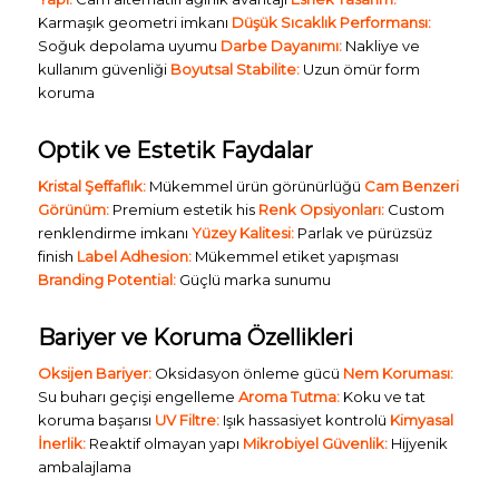
Karmaşık geometri imkanı
Düşük Sıcaklık Performansı:
Soğuk depolama uyumu
Darbe Dayanımı:
Nakliye ve
kullanım güvenliği
Boyutsal Stabilite:
Uzun ömür form
koruma
Optik ve Estetik Faydalar
Kristal Şeffaflık:
Mükemmel ürün görünürlüğü
Cam Benzeri
Görünüm:
Premium estetik his
Renk Opsiyonları:
Custom
renklendirme imkanı
Yüzey Kalitesi:
Parlak ve pürüzsüz
finish
Label Adhesion:
Mükemmel etiket yapışması
Branding Potential:
Güçlü marka sunumu
Bariyer ve Koruma Özellikleri
Oksijen Bariyer:
Oksidasyon önleme gücü
Nem Koruması:
Su buharı geçişi engelleme
Aroma Tutma:
Koku ve tat
koruma başarısı
UV Filtre:
Işık hassasiyet kontrolü
Kimyasal
İnerlik:
Reaktif olmayan yapı
Mikrobiyel Güvenlik:
Hijyenik
ambalajlama