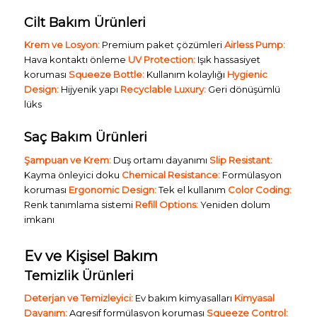
Cilt Bakım Ürünleri
Krem ve Losyon:
Premium paket çözümleri
Airless Pump:
Hava kontaktı önleme
UV Protection:
Işık hassasiyet
koruması
Squeeze Bottle:
Kullanım kolaylığı
Hygienic
Design:
Hijyenik yapı
Recyclable Luxury:
Geri dönüşümlü
lüks
Saç Bakım Ürünleri
Şampuan ve Krem:
Duş ortamı dayanımı
Slip Resistant:
Kayma önleyici doku
Chemical Resistance:
Formülasyon
koruması
Ergonomic Design:
Tek el kullanım
Color Coding:
Renk tanımlama sistemi
Refill Options:
Yeniden dolum
imkanı
Ev ve Kişisel Bakım
Temizlik Ürünleri
Deterjan ve Temizleyici:
Ev bakım kimyasalları
Kimyasal
Dayanım:
Agresif formülasyon koruması
Squeeze Control: