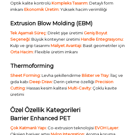
Optik kalite kontrolü
Kompleks Tasarım:
Detaylı form
imkanı
Ekonomik Üretim:
Yüksek hacim verimliliği
Extrusion Blow Molding (EBM)
Tek Aşamalı Süreç:
Direkt şişe üretimi
Geniş Boyut
Seçeneği:
Büyük konteyner üretimi
Handle Entegrasyonu:
Kulp ve grip tasarımı
Maliyet Avantajı:
Basit geometriler için
Orta Hacim:
Flexible üretim imkanı
Thermoforming
Sheet Forming:
Levha şekillendirme
Blister ve Tray:
İlaç ve
gıda kabı
Deep Draw:
Derin çekme özelliği
Precision
Cutting:
Hassas kesim kalitesi
Multi-Cavity:
Çoklu kavite
üretimi
Özel Özellik Kategorileri
Barrier Enhanced PET
Çok Katmanlı Yapı:
Co-extrusion teknolojisi
EVOH Layer:
Oksijen bariyer artışı
Nylon Integration:
Aroma koruma