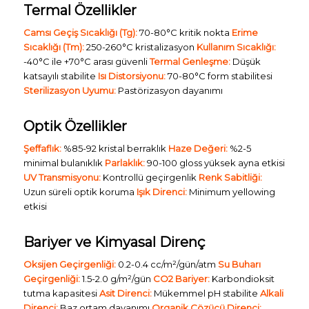
Termal Özellikler
Camsı Geçiş Sıcaklığı (Tg):
70-80°C kritik nokta
Erime
Sıcaklığı (Tm):
250-260°C kristalizasyon
Kullanım Sıcaklığı:
-40°C ile +70°C arası güvenli
Termal Genleşme:
Düşük
katsayılı stabilite
Isı Distorsiyonu:
70-80°C form stabilitesi
Sterilizasyon Uyumu:
Pastörizasyon dayanımı
Optik Özellikler
Şeffaflık:
%85-92 kristal berraklık
Haze Değeri:
%2-5
minimal bulanıklık
Parlaklık:
90-100 gloss yüksek ayna etkisi
UV Transmisyonu:
Kontrollü geçirgenlik
Renk Sabitliği:
Uzun süreli optik koruma
Işık Direnci:
Minimum yellowing
etkisi
Bariyer ve Kimyasal Direnç
Oksijen Geçirgenliği:
0.2-0.4 cc/m²/gün/atm
Su Buharı
Geçirgenliği:
1.5-2.0 g/m²/gün
CO2 Bariyer:
Karbondioksit
tutma kapasitesi
Asit Direnci:
Mükemmel pH stabilite
Alkali
Direnci:
Baz ortam dayanımı
Organik Çözücü Direnci: