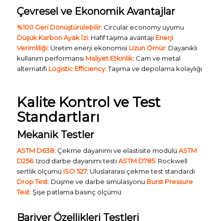
Çevresel ve Ekonomik Avantajlar
%100 Geri Dönüştürülebilir:
Circular economy uyumu
Düşük Karbon Ayak İzi:
Hafif taşıma avantajı
Enerji
Verimliliği:
Üretim enerji ekonomisi
Uzun Ömür:
Dayanıklı
kullanım performansı
Maliyet Etkinlik:
Cam ve metal
alternatifi
Logistic Efficiency:
Taşıma ve depolama kolaylığı
Kalite Kontrol ve Test
Standartları
Mekanik Testler
ASTM D638:
Çekme dayanımı ve elastisite modülü
ASTM
D256:
Izod darbe dayanımı testi
ASTM D785:
Rockwell
sertlik ölçümü
ISO 527:
Uluslararası çekme test standardı
Drop Test:
Düşme ve darbe simülasyonu
Burst Pressure
Test:
Şişe patlama basınç ölçümü
Bariyer Özellikleri Testleri