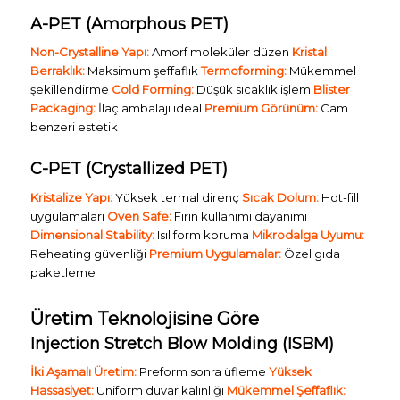
A-PET (Amorphous PET)
Non-Crystalline Yapı:
Amorf moleküler düzen
Kristal
Berraklık:
Maksimum şeffaflık
Termoforming:
Mükemmel
şekillendirme
Cold Forming:
Düşük sıcaklık işlem
Blister
Packaging:
İlaç ambalajı ideal
Premium Görünüm:
Cam
benzeri estetik
C-PET (Crystallized PET)
Kristalize Yapı:
Yüksek termal direnç
Sıcak Dolum:
Hot-fill
uygulamaları
Oven Safe:
Fırın kullanımı dayanımı
Dimensional Stability:
Isıl form koruma
Mikrodalga Uyumu:
Reheating güvenliği
Premium Uygulamalar:
Özel gıda
paketleme
Üretim Teknolojisine Göre
Injection Stretch Blow Molding (ISBM)
İki Aşamalı Üretim:
Preform sonra üfleme
Yüksek
Hassasiyet:
Uniform duvar kalınlığı
Mükemmel Şeffaflık: