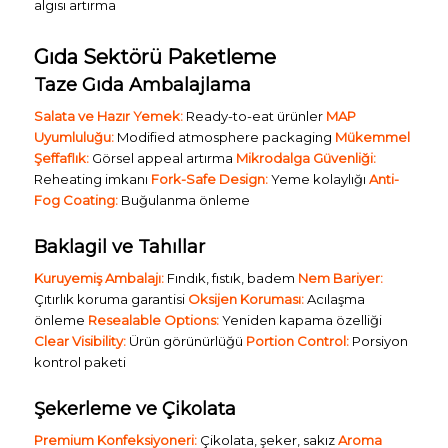
algısı artırma
Gıda Sektörü Paketleme
Taze Gıda Ambalajlama
Salata ve Hazır Yemek:
Ready-to-eat ürünler
MAP
Uyumluluğu:
Modified atmosphere packaging
Mükemmel
Şeffaflık:
Görsel appeal artırma
Mikrodalga Güvenliği:
Reheating imkanı
Fork-Safe Design:
Yeme kolaylığı
Anti-
Fog Coating:
Buğulanma önleme
Baklagil ve Tahıllar
Kuruyemiş Ambalajı:
Fındık, fıstık, badem
Nem Bariyer:
Çıtırlık koruma garantisi
Oksijen Koruması:
Acılaşma
önleme
Resealable Options:
Yeniden kapama özelliği
Clear Visibility:
Ürün görünürlüğü
Portion Control:
Porsiyon
kontrol paketi
Şekerleme ve Çikolata
Premium Konfeksiyoneri:
Çikolata, şeker, sakız
Aroma