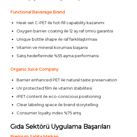
Functional Beverage Brand
Heat-set C-PET ile hot-fill capability kazanımı
Oxygen barrier coating ile 12 ay raf ömrü garantisi
Unique bottle shape ile raf farklılaştırması
Vitamin ve mineral koruması başarısı
Satış hedeflerinde %55 aşma performansı
Organic Juice Company
Barrier enhanced PET ile natural taste preservation
UV protected film ile vitamin stabilitesi
rPET content ile eco-conscious positioning
Clear labeling space ile brand storytelling
Consumer loyalty index %75 artış
Gıda Sektörü Uygulama Başarıları
Premium Salata Markası