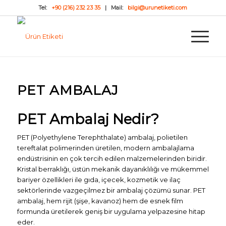
Tel:
+90 (216) 232 23 35
| Mail:
bilgi@urunetiketi.com
PET AMBALAJ
PET Ambalaj Nedir?
PET (Polyethylene Terephthalate) ambalaj, polietilen
tereftalat polimerinden üretilen, modern ambalajlama
endüstrisinin en çok tercih edilen malzemelerinden biridir.
Kristal berraklığı, üstün mekanik dayanıklılığı ve mükemmel
bariyer özellikleri ile gıda, içecek, kozmetik ve ilaç
sektörlerinde vazgeçilmez bir ambalaj çözümü sunar. PET
ambalaj, hem rijit (şişe, kavanoz) hem de esnek film
formunda üretilerek geniş bir uygulama yelpazesine hitap
eder.