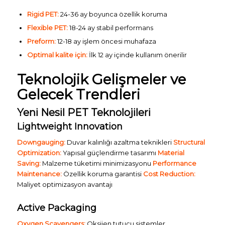
Rigid PET:
24-36 ay boyunca özellik koruma
Flexible PET:
18-24 ay stabil performans
Preform:
12-18 ay işlem öncesi muhafaza
Optimal kalite için:
İlk 12 ay içinde kullanım önerilir
Teknolojik Gelişmeler ve
Gelecek Trendleri
Yeni Nesil PET Teknolojileri
Lightweight Innovation
Downgauging:
Duvar kalınlığı azaltma teknikleri
Structural
Optimization:
Yapısal güçlendirme tasarımı
Material
Saving:
Malzeme tüketimi minimizasyonu
Performance
Maintenance:
Özellik koruma garantisi
Cost Reduction:
Maliyet optimizasyon avantajı
Active Packaging
Oxygen Scavengers:
Oksijen tutucu sistemler