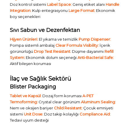
Doz kontrol sistemi
Label Space:
Geniş etiket alanı
Handle
Integration:
Kulp entegrasyonu
Large Format:
Ekonomik
boy seçenekleri
Sıvı Sabun ve Dezenfektan
Hijyen Ürünleri:
El yıkama ve temizlik
Pump Dispenser:
Pompa sistemli ambalaj
Clear Formula Visibility:
İçerik
görünürlüğü
Drop Test Resistant:
Düşme dayanımı
Refill
System:
Ekonomik dolum seçeneği
Anti-Bacterial Safe:
Aktif bileşen koruması
İlaç ve Sağlık Sektörü
Blister Packaging
Tablet ve Kapsül:
Dozaj form koruması
A-PET
Termoforming:
Crystal clear görünüm
Aluminum Sealing:
Nem ve oksijen bariyer
Child Resistant:
Çocuk emniyeti
sistemi
Unit Dose:
Doz takip kolaylığı
Compliance Aid:
Tedavi uyum desteği