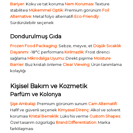
Bariyer:
Koku ve tat koruma
Nem Koruması:
Texture
stabilitesi
Mükemmel Optik:
Premium görünüm
Foil
Alternative:
Metal folyo alternatifi
Eco-Friendly:
Sürdürülebilir seçenek
Dondurulmuş Gıda
Frozen Food Packaging:
Sebze, meyve, et
Düşük Sıcaklık
Dayanımı:
-18°C performans
Kırılmazlık:
Frost direnci
sağlama
Mikrodalga Uyumu:
Direkt pişirme
Moisture
Barrier:
Buz kristali önleme
Clear Viewing:
Ürün tanımlama
kolaylığı
Kişisel Bakım ve Kozmetik
Parfüm ve Kolonya
Şişe Ambalajı:
Premium görünüm sunum
Cam Alternatifi:
Hafif ve güvenli seçenek
Kimyasal Direnç:
Alkol ve solvent
koruması
Kristal Berraklık:
Lüks his verme
Custom Shapes:
Özel tasarım özgürlüğü
Brand Differentiation:
Marka
farklılaşması