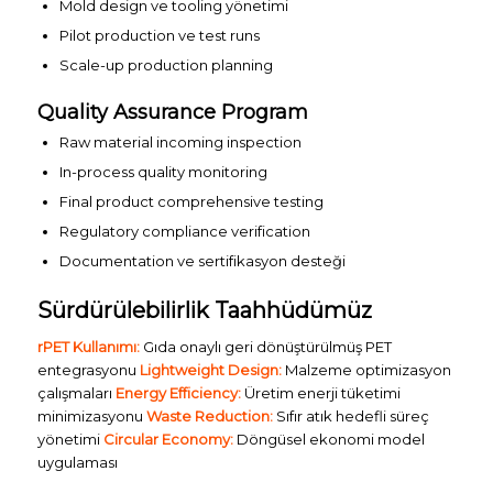
Mold design ve tooling yönetimi
Pilot production ve test runs
Scale-up production planning
Quality Assurance Program
Raw material incoming inspection
In-process quality monitoring
Final product comprehensive testing
Regulatory compliance verification
Documentation ve sertifikasyon desteği
Sürdürülebilirlik Taahhüdümüz
rPET Kullanımı:
Gıda onaylı geri dönüştürülmüş PET
entegrasyonu
Lightweight Design:
Malzeme optimizasyon
çalışmaları
Energy Efficiency:
Üretim enerji tüketimi
minimizasyonu
Waste Reduction:
Sıfır atık hedefli süreç
yönetimi
Circular Economy:
Döngüsel ekonomi model
uygulaması