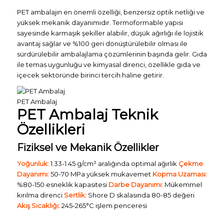
PET ambalajın en önemli özelliği, benzersiz optik netliği ve
yüksek mekanik dayanımıdır. Termoformable yapısı
sayesinde karmaşık şekiller alabilir, düşük ağırlığı ile lojistik
avantaj sağlar ve %100 geri dönüştürülebilir olması ile
sürdürülebilir ambalajlama çözümlerinin başında gelir. Gıda
ile temas uygunluğu ve kimyasal direnci, özellikle gıda ve
içecek sektöründe birinci tercih haline getirir.
PET Ambalaj
PET Ambalaj Teknik
Özellikleri
Fiziksel ve Mekanik Özellikler
Yoğunluk:
1.33-1.45 g/cm³ aralığında optimal ağırlık
Çekme
Dayanımı:
50-70 MPa yüksek mukavemet
Kopma Uzaması:
%80-150 esneklik kapasitesi
Darbe Dayanımı:
Mükemmel
kırılma direnci
Sertlik:
Shore D skalasında 80-85 değeri
Akış Sıcaklığı:
245-265°C işlem penceresi